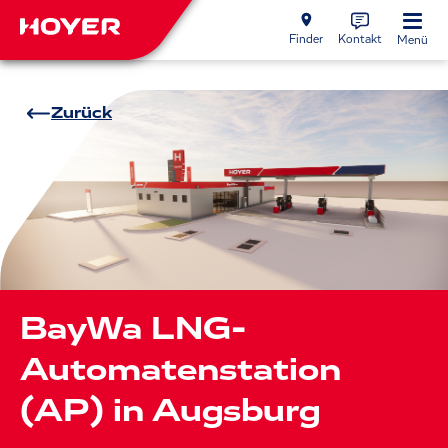
Finder
Kontakt
Menü
Zurück
BayWa LNG-
Automatenstation
(AP) in Augsburg