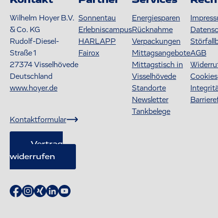
Kontakt
Partner
Services
Rech
Wilhelm Hoyer B.V.
Sonnentau
Energiesparen
Impres
& Co. KG
Erlebniscampus
Rücknahme
Datens
Rudolf-Diesel-
HARLAPP
Verpackungen
Störfall
Straße 1
Fairox
Mittagsangebote
AGB
27374
Visselhövede
Mittagstisch in
Widerru
Deutschland
Visselhövede
Cookies
www.hoyer.de
Standorte
Integrit
Newsletter
Barriere
Tankbelege
Kontaktformular
Vertrag
widerrufen