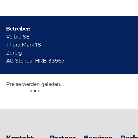
Betreiber:
Verbio SE
Thura Mark
18
Zörbig
AG Stendal HRB 33567
Preise werden geladen...