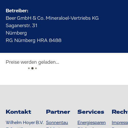
Betreiber:
Beer GmbH & Co. Mineraloel-Vertriebs KG
Saganerstr.
31
Nürnberg
RG Nürnberg HRA 8488
Preise werden geladen...
Kontakt
Partner
Services
Rech
Wilhelm Hoyer B.V.
Sonnentau
Energiesparen
Impres