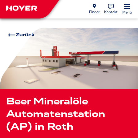
Finder
Kontakt
Menü
Zurück
Beer Mineralöle
Automatenstation
(AP) in Roth