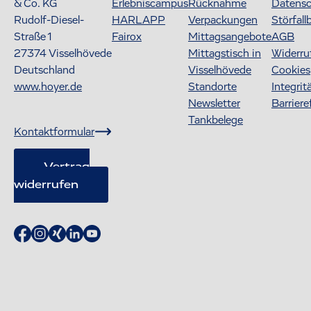
& Co. KG
Erlebniscampus
Rücknahme
Datens
Rudolf-Diesel-
HARLAPP
Verpackungen
Störfall
Straße 1
Fairox
Mittagsangebote
AGB
27374
Visselhövede
Mittagstisch in
Widerru
Deutschland
Visselhövede
Cookies
www.hoyer.de
Standorte
Integrit
Newsletter
Barriere
Tankbelege
Kontaktformular
Vertrag
widerrufen