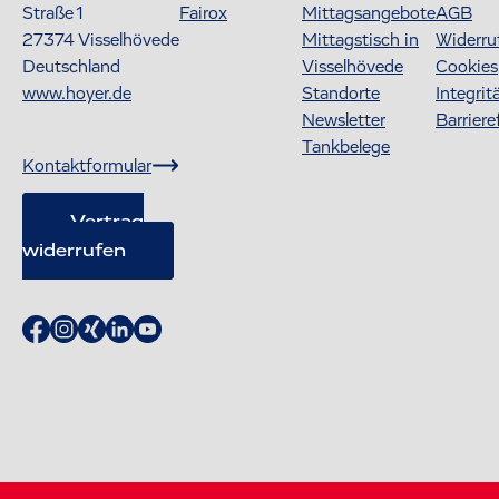
Straße 1
Fairox
Mittagsangebote
AGB
27374
Visselhövede
Mittagstisch in
Widerru
Deutschland
Visselhövede
Cookies
www.hoyer.de
Standorte
Integrit
Newsletter
Barriere
Tankbelege
Kontaktformular
Vertrag
widerrufen