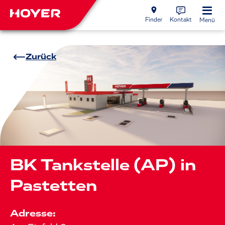
Finder
Kontakt
Menü
Zurück
BK Tankstelle (AP) in
Pastetten
Adresse: