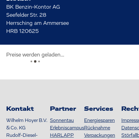
BK Benzin-Kontor AG
Seefelder Str.
28
Herrsching am Ammersee
HRB 120625
Preise werden geladen...
Kontakt
Partner
Services
Rech
Wilhelm Hoyer B.V.
Sonnentau
Energiesparen
Impres
& Co. KG
Erlebniscampus
Rücknahme
Datens
Rudolf-Diesel-
HARLAPP
Verpackungen
Störfall