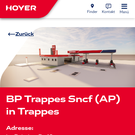
Finder
Kontakt
Menü
Zurück
BP Trappes Sncf (AP)
in Trappes
Adresse: