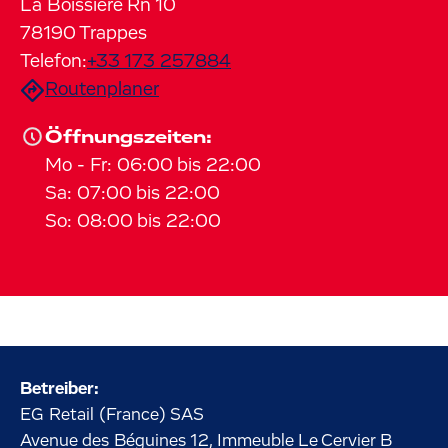
La Boissiere Rn 10
78190
Trappes
Telefon:
+33 173 257884
Routenplaner
Öffnungszeiten:
Mo
-
Fr
:
06:00
bis
22:00
Sa
:
07:00
bis
22:00
So
:
08:00
bis
22:00
Betreiber:
EG Retail (France) SAS
Avenue des Béguines
12, Immeuble Le Cervier B