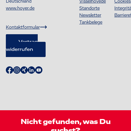
Deutschland
Visselhövede
Cookies
www.hoyer.de
Standorte
Integrit
Newsletter
Barriere
Tankbelege
Kontaktformular
Vertrag
widerrufen
Nicht gefunden, was Du
suchst?