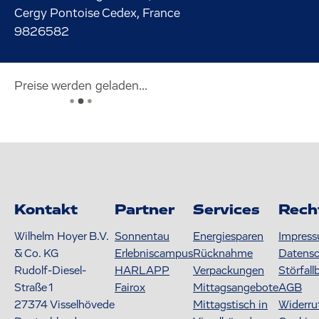
Cergy Pontoise Cedex, France
9826582
Preise werden geladen...
Kontakt
Partner
Services
Rech
Wilhelm Hoyer B.V.
Sonnentau
Energiesparen
Impres
& Co. KG
Erlebniscampus
Rücknahme
Datens
Rudolf-Diesel-
HARLAPP
Verpackungen
Störfall
Straße 1
Fairox
Mittagsangebote
AGB
27374
Visselhövede
Mittagstisch in
Widerru