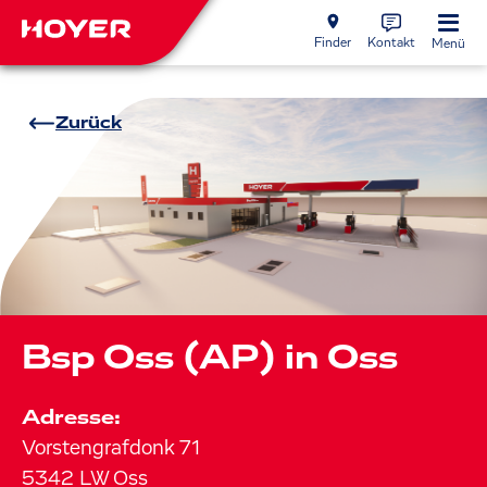
Finder
Kontakt
Menü
Zurück
Bsp Oss (AP) in Oss
Adresse:
Vorstengrafdonk
71
5342 LW
Oss