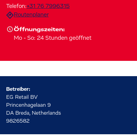
Telefon:
+31 76 7996315
Routenplaner
Öffnungszeiten:
Mo
-
So
:
24 Stunden geöffnet
Betreiber:
EG Retail BV
Princenhagelaan
9
DA Breda, Netherlands
9826582