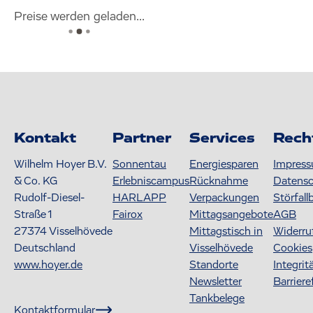
Preise werden geladen...
Kontakt
Partner
Services
Rech
Wilhelm Hoyer B.V.
Sonnentau
Energiesparen
Impres
& Co. KG
Erlebniscampus
Rücknahme
Datens
Rudolf-Diesel-
HARLAPP
Verpackungen
Störfall
Straße 1
Fairox
Mittagsangebote
AGB
27374
Visselhövede
Mittagstisch in
Widerru
Deutschland
Visselhövede
Cookies
www.hoyer.de
Standorte
Integrit
Newsletter
Barriere
Tankbelege
Kontaktformular