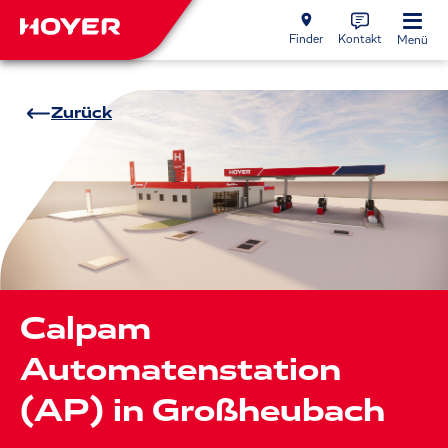
Finder
Kontakt
Menü
Zurück
Calpam
Automatenstation
(AP) in Großheubach