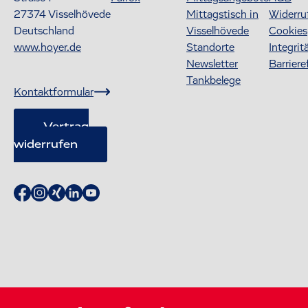
27374
Visselhövede
Mittagstisch in
Widerru
Deutschland
Visselhövede
Cookies
www.hoyer.de
Standorte
Integrit
Newsletter
Barriere
Tankbelege
Kontaktformular
Vertrag
widerrufen