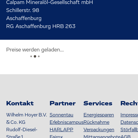
Calpam Mineralöl-Gesellschaft mbH
Schillerstr.
98
Aschaffenburg
RG Aschaffenburg HRB 263
Preise werden geladen...
Kontakt
Partner
Services
Rech
Wilhelm Hoyer B.V.
Sonnentau
Energiesparen
Impres
& Co. KG
Erlebniscampus
Rücknahme
Datens
Rudolf-Diesel-
HARLAPP
Verpackungen
Störfall
Straße 1
Fairox
Mittagsangebote
AGB