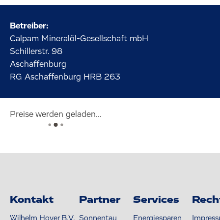
Betreiber:
Calpam Mineralöl-Gesellschaft mbH
Schillerstr.
98
Aschaffenburg
RG Aschaffenburg HRB 263
Preise werden geladen...
Kontakt
Partner
Services
Rech
Wilhelm Hoyer B.V.
Sonnentau
Energiesparen
Impres