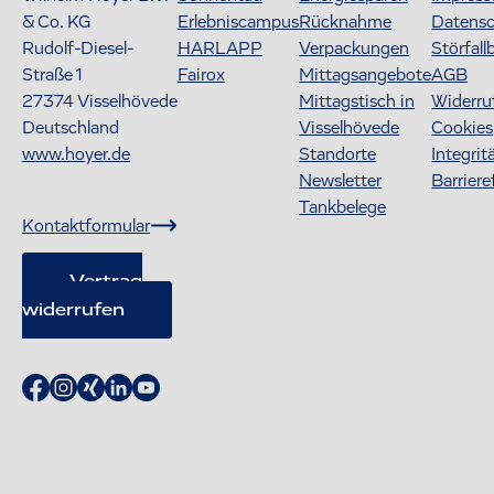
& Co. KG
Erlebniscampus
Rücknahme
Datens
Rudolf-Diesel-
HARLAPP
Verpackungen
Störfall
Straße 1
Fairox
Mittagsangebote
AGB
27374
Visselhövede
Mittagstisch in
Widerru
Deutschland
Visselhövede
Cookies
www.hoyer.de
Standorte
Integrit
Newsletter
Barriere
Tankbelege
Kontaktformular
Vertrag
widerrufen