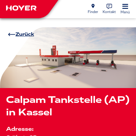
Finder
Kontakt
Menü
Zurück
Calpam Tankstelle (AP)
in Kassel
Adresse: