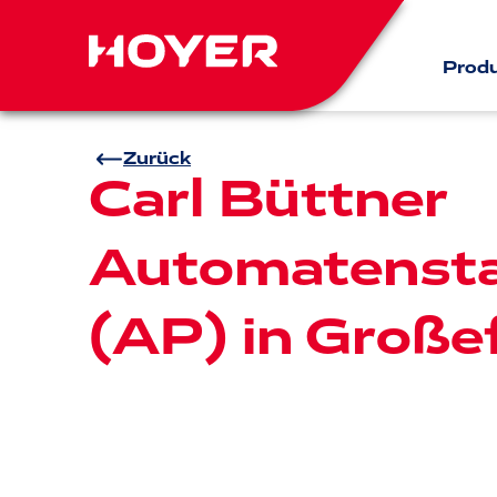
Prod
Zurück
Carl Büttner
Automatensta
(AP) in Große