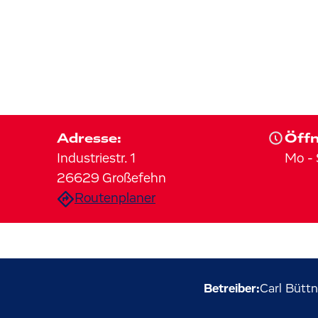
Adresse:
Öffn
Industriestr.
1
Mo
-
26629
Großefehn
Routenplaner
Betreiber:
Carl Bütt