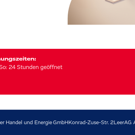
ungszeiten:
So
:
24 Stunden geöffnet
ner Handel und Energie GmbH
Konrad-Zuse-Str.
2
Leer
AG 