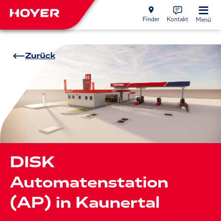
Finder
Kontakt
Menü
Zurück
DISK
Automatenstation
(AP) in Kaunertal