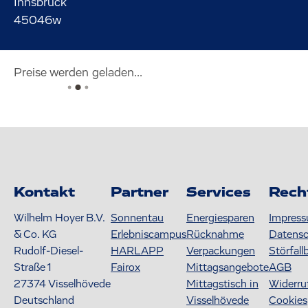
Innsbruck
45046w
Preise werden geladen...
Kontakt
Partner
Services
Rech
Wilhelm Hoyer B.V.
Sonnentau
Energiesparen
Impres
& Co. KG
Erlebniscampus
Rücknahme
Datens
Rudolf-Diesel-
HARLAPP
Verpackungen
Störfall
Straße 1
Fairox
Mittagsangebote
AGB
27374
Visselhövede
Mittagstisch in
Widerru
Deutschland
Visselhövede
Cookies