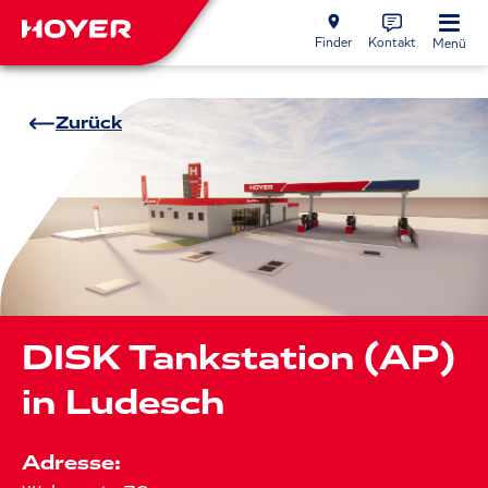
Finder
Kontakt
Menü
Zurück
DISK Tankstation (AP)
in Ludesch
Adresse: