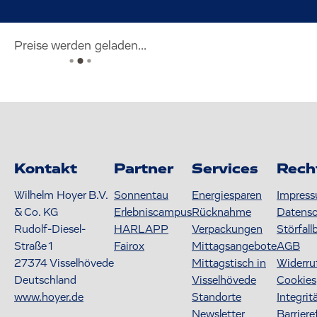
Preise werden geladen...
Kontakt
Partner
Services
Rech
Wilhelm Hoyer B.V.
Sonnentau
Energiesparen
Impres
& Co. KG
Erlebniscampus
Rücknahme
Datens
Rudolf-Diesel-
HARLAPP
Verpackungen
Störfall
Straße 1
Fairox
Mittagsangebote
AGB
27374
Visselhövede
Mittagstisch in
Widerru
Deutschland
Visselhövede
Cookies
www.hoyer.de
Standorte
Integrit
Newsletter
Barriere