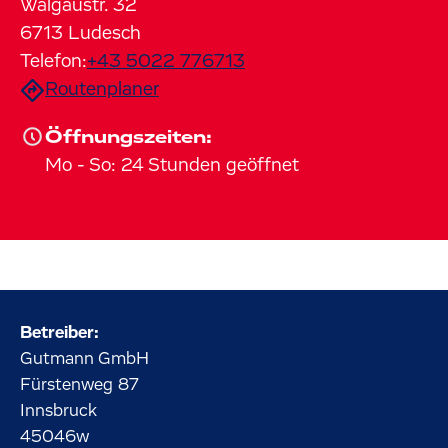
Walgaustr.
32
6713
Ludesch
Telefon:
+43 5022 776713
Routenplaner
Öffnungszeiten:
Mo
-
So
:
24 Stunden geöffnet
Betreiber:
Gutmann GmbH
Fürstenweg
87
Innsbruck
45046w