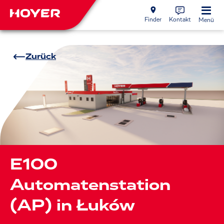
Finder
Kontakt
Menü
Zurück
E100
Automatenstation
(AP) in Łuków