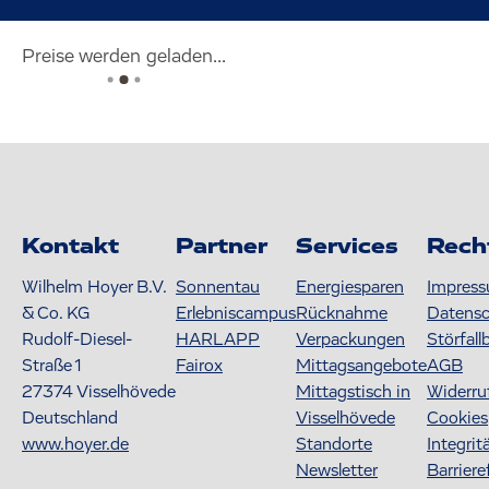
Preise werden geladen...
Kontakt
Partner
Services
Rech
Wilhelm Hoyer B.V.
Sonnentau
Energiesparen
Impres
& Co. KG
Erlebniscampus
Rücknahme
Datens
Rudolf-Diesel-
HARLAPP
Verpackungen
Störfall
Straße 1
Fairox
Mittagsangebote
AGB
27374
Visselhövede
Mittagstisch in
Widerru
Deutschland
Visselhövede
Cookies
www.hoyer.de
Standorte
Integrit
Newsletter
Barriere