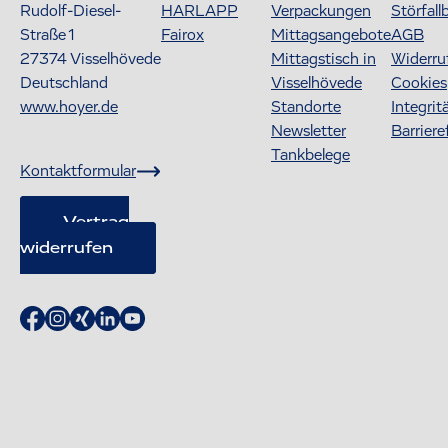
Rudolf-Diesel-
HARLAPP
Verpackungen
Störfall
Straße 1
Fairox
Mittagsangebote
AGB
27374
Visselhövede
Mittagstisch in
Widerru
Deutschland
Visselhövede
Cookies
www.hoyer.de
Standorte
Integrit
Newsletter
Barriere
Tankbelege
Kontaktformular
Vertrag
widerrufen