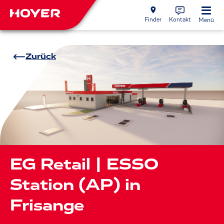
Finder
Kontakt
Menü
Zurück
EG Retail | ESSO
Station (AP) in
Frisange