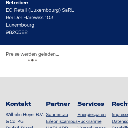
Betreiber:
EG Retail (Luxembourg) SaRL
Bei Der Härewiss
103
Luxembourg
9826582
Preise werden geladen...
Kontakt
Partner
Services
Rech
Wilhelm Hoyer B.V.
Sonnentau
Energiesparen
Impres
& Co. KG
Erlebniscampus
Rücknahme
Datens