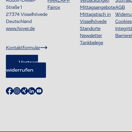
Rudolf-Diesel-
HARLAPP
Verpackungen
Störfall
Straße 1
Fairox
Mittagsangebote
AGB
27374
Visselhövede
Mittagstisch in
Widerru
Deutschland
Visselhövede
Cookies
www.hoyer.de
Standorte
Integrit
Newsletter
Barriere
Tankbelege
Kontaktformular
Vertrag
widerrufen