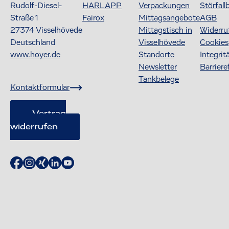
Rudolf-Diesel-
HARLAPP
Verpackungen
Störfall
Straße 1
Fairox
Mittagsangebote
AGB
27374
Visselhövede
Mittagstisch in
Widerru
Deutschland
Visselhövede
Cookies
www.hoyer.de
Standorte
Integrit
Newsletter
Barriere
Tankbelege
Kontaktformular
Vertrag
widerrufen