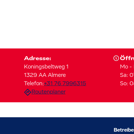
Adresse:
Öffn
Koningsbeltweg
1
Mo
-
1329 AA
Almere
Sa
:
0
Telefon:
+31 76 7996315
So
:
0
Routenplaner
Betreibe