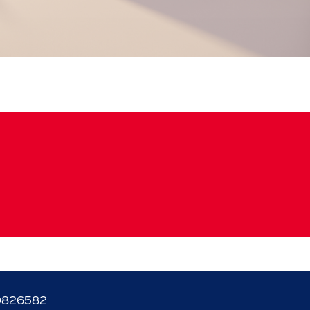
9826582