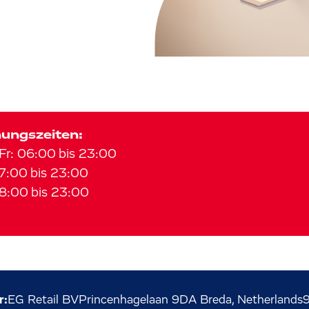
ungszeiten:
Fr
:
06:00
bis
23:00
7:00
bis
23:00
8:00
bis
23:00
r:
EG Retail BV
Princenhagelaan
9
DA Breda, Netherlands