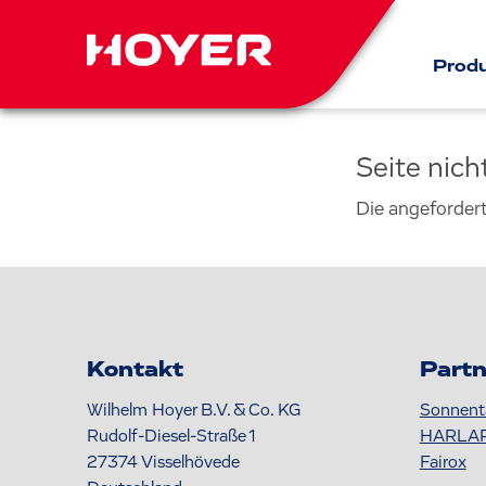
Prod
Seite nic
Die angeforder
Kontakt
Partn
Wilhelm Hoyer B.V. & Co. KG
Sonnent
Rudolf-Diesel-Straße 1
HARLA
27374
Visselhövede
Fairox