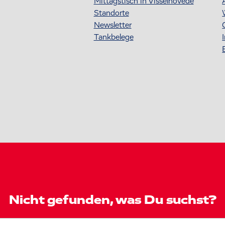
Mittagstisch in Visselhövede
Standorte
Newsletter
Tankbelege
Nicht gefunden, was Du suchst?