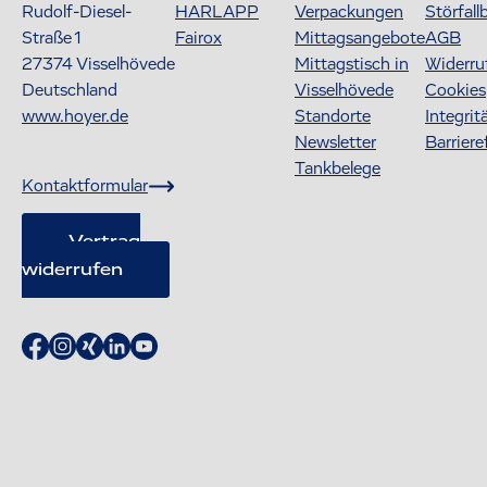
Rudolf-Diesel-
HARLAPP
Verpackungen
Störfall
Straße 1
Fairox
Mittagsangebote
AGB
27374
Visselhövede
Mittagstisch in
Widerru
Deutschland
Visselhövede
Cookies
www.hoyer.de
Standorte
Integrit
Newsletter
Barriere
Tankbelege
Kontaktformular
Vertrag
widerrufen