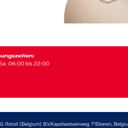
ungszeiten:
Sa
:
06:00
bis
22:00
G Retail (Belgium) B.V
Kapelsesteenweg
71
Ekeren, Belgi