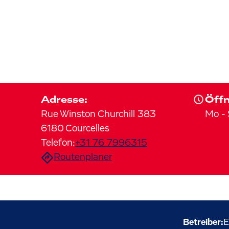
Adresse:
Öffn
Rue Winston Churchill
383
Mo
-
6180
Courcelles
Telefon:
+31 76 7996315
Routenplaner
Betreiber:
E