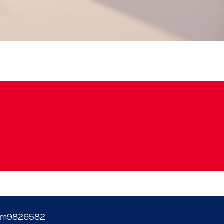
um
9826582