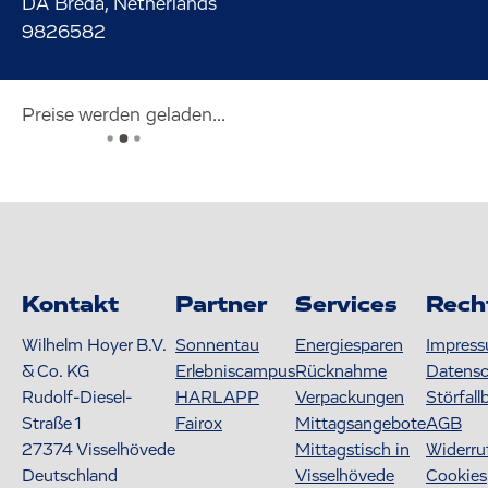
DA Breda, Netherlands
9826582
Preise werden geladen...
Kontakt
Partner
Services
Rech
Wilhelm Hoyer B.V.
Sonnentau
Energiesparen
Impres
& Co. KG
Erlebniscampus
Rücknahme
Datens
Rudolf-Diesel-
HARLAPP
Verpackungen
Störfall
Straße 1
Fairox
Mittagsangebote
AGB
27374
Visselhövede
Mittagstisch in
Widerru
Deutschland
Visselhövede
Cookies