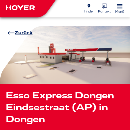
Finder
Kontakt
Menü
Zurück
Esso Express Dongen
Eindsestraat (AP) in
Dongen