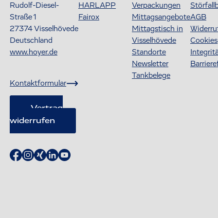
Rudolf-Diesel-
HARLAPP
Verpackungen
Störfall
Straße 1
Fairox
Mittagsangebote
AGB
27374
Visselhövede
Mittagstisch in
Widerru
Deutschland
Visselhövede
Cookies
www.hoyer.de
Standorte
Integrit
Newsletter
Barriere
Tankbelege
Kontaktformular
Vertrag
widerrufen