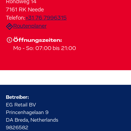
Rondweg
14
7161 RK
Neede
Telefon:
+31 76 7996315
Routenplaner
Öffnungszeiten:
Mo
-
So
:
07:00
bis
21:00
Betreiber:
EG Retail BV
Princenhagelaan
9
DA Breda, Netherlands
9826582