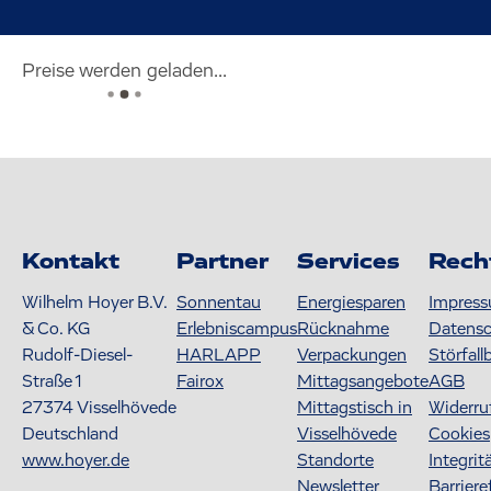
Preise werden geladen...
Kontakt
Partner
Services
Rech
Wilhelm Hoyer B.V.
Sonnentau
Energiesparen
Impres
& Co. KG
Erlebniscampus
Rücknahme
Datens
Rudolf-Diesel-
HARLAPP
Verpackungen
Störfall
Straße 1
Fairox
Mittagsangebote
AGB
27374
Visselhövede
Mittagstisch in
Widerru
Deutschland
Visselhövede
Cookies
www.hoyer.de
Standorte
Integrit
Newsletter
Barriere