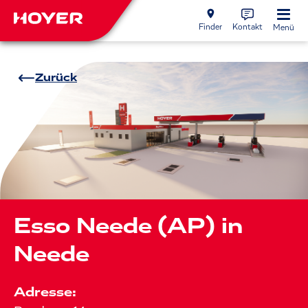
Finder
Kontakt
Menü
Zurück
Esso Neede (AP) in
Neede
Adresse: