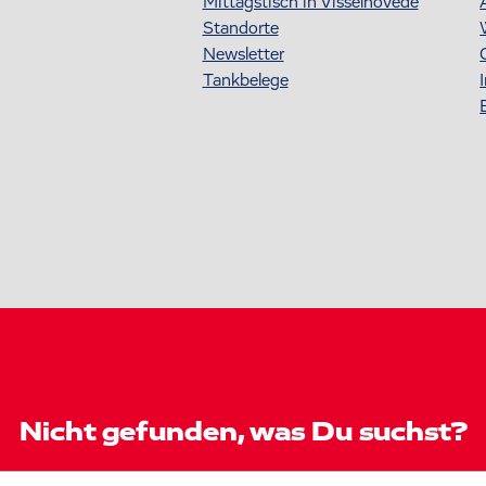
Mittagstisch in Visselhövede
Standorte
Newsletter
Tankbelege
Nicht gefunden, was Du suchst?