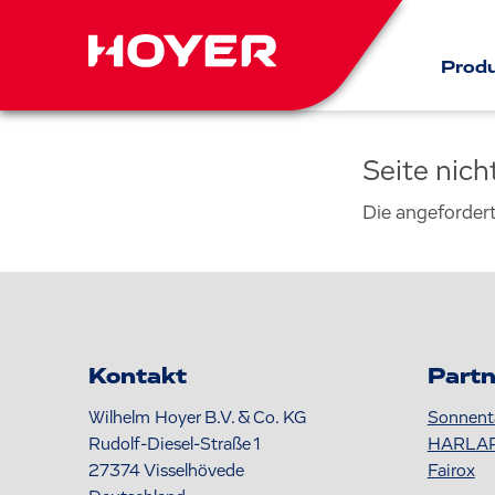
Prod
Seite nic
Die angeforder
Kontakt
Partn
Wilhelm Hoyer B.V. & Co. KG
Sonnent
Rudolf-Diesel-Straße 1
HARLA
27374
Visselhövede
Fairox