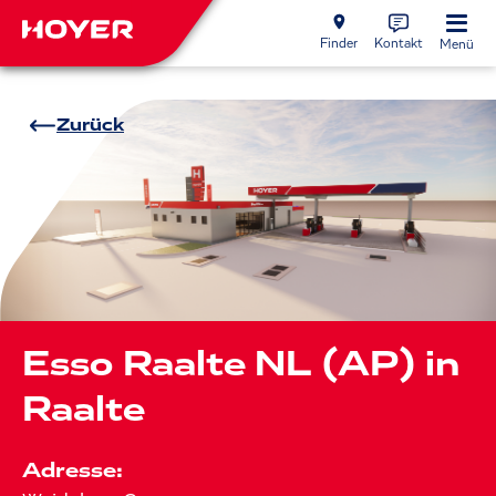
Finder
Kontakt
Menü
Zurück
Esso Raalte NL (AP) in
Raalte
Adresse: