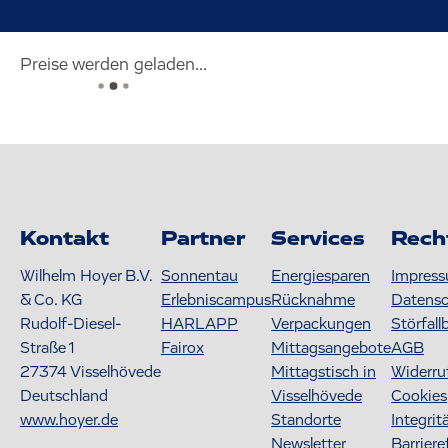
Preise werden geladen...
Kontakt
Partner
Services
Rech
Wilhelm Hoyer B.V.
Sonnentau
Energiesparen
Impres
& Co. KG
Erlebniscampus
Rücknahme
Datens
Rudolf-Diesel-
HARLAPP
Verpackungen
Störfall
Straße 1
Fairox
Mittagsangebote
AGB
27374
Visselhövede
Mittagstisch in
Widerru
Deutschland
Visselhövede
Cookies
www.hoyer.de
Standorte
Integrit
Newsletter
Barriere