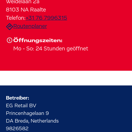
Weidelaan
2a
8103 NA
Raalte
Telefon:
+31 76 7996315
Routenplaner
Öffnungszeiten:
Mo
-
So
:
24 Stunden geöffnet
Betreiber:
EG Retail BV
Princenhagelaan
9
DA Breda, Netherlands
9826582