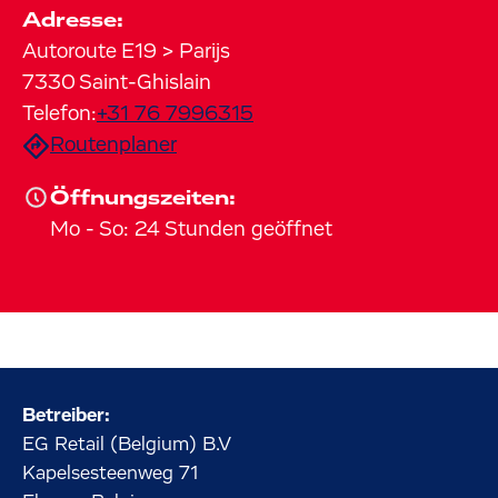
Adresse:
Autoroute E19 > Parijs
7330
Saint-Ghislain
Telefon:
+31 76 7996315
Routenplaner
Öffnungszeiten:
Mo
-
So
:
24 Stunden geöffnet
Betreiber:
EG Retail (Belgium) B.V
Kapelsesteenweg
71