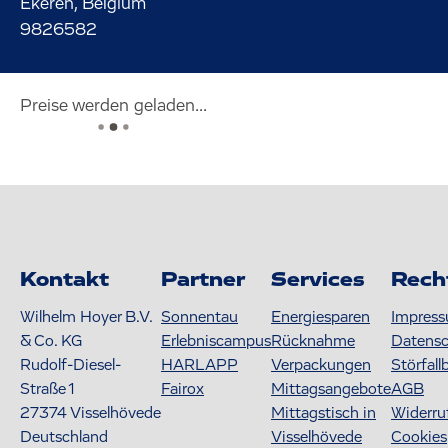
Ekeren, Belgium
9826582
Preise werden geladen...
Kontakt
Partner
Services
Rech
Wilhelm Hoyer B.V.
Sonnentau
Energiesparen
Impres
& Co. KG
Erlebniscampus
Rücknahme
Datens
Rudolf-Diesel-
HARLAPP
Verpackungen
Störfall
Straße 1
Fairox
Mittagsangebote
AGB
27374
Visselhövede
Mittagstisch in
Widerru
Deutschland
Visselhövede
Cookies