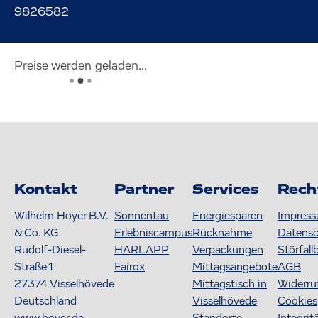
9826582
Preise werden geladen...
Kontakt
Partner
Services
Rech
Wilhelm Hoyer B.V.
Sonnentau
Energiesparen
Impres
& Co. KG
Erlebniscampus
Rücknahme
Datens
Rudolf-Diesel-
HARLAPP
Verpackungen
Störfall
Straße 1
Fairox
Mittagsangebote
AGB
27374
Visselhövede
Mittagstisch in
Widerru
Deutschland
Visselhövede
Cookies