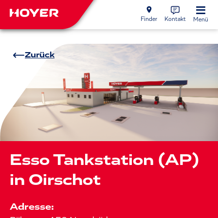
Finder
Kontakt
Menü
Zurück
Esso Tankstation (AP)
in Oirschot
Adresse: