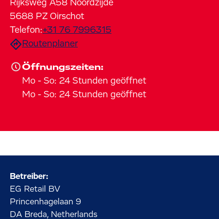
Rijksweg A58 Noordzijde
5688 PZ
Oirschot
Telefon:
+31 76 7996315
Routenplaner
Öffnungszeiten:
Mo
-
So
:
24 Stunden geöffnet
Mo
-
So
:
24 Stunden geöffnet
Betreiber:
EG Retail BV
Princenhagelaan
9
DA Breda, Netherlands