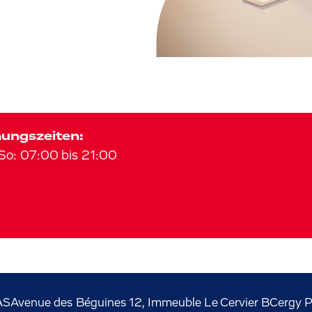
ungszeiten:
So
:
07:00
bis
21:00
AS
Avenue des Béguines
12, Immeuble Le Cervier B
Cergy P