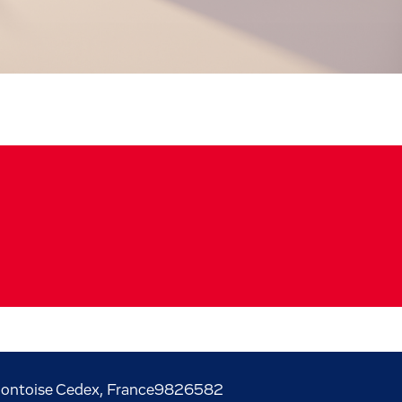
ontoise Cedex, France
9826582