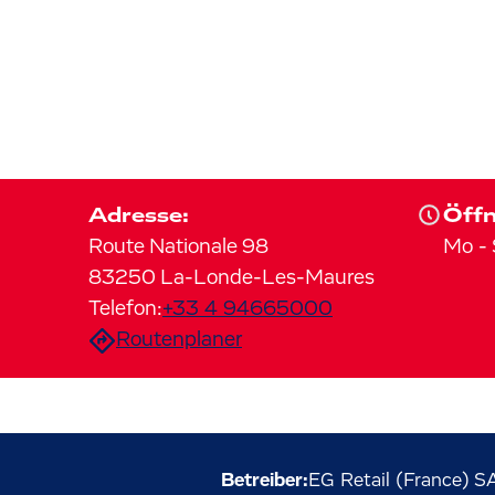
Adresse:
Öffn
Route Nationale 98
Mo
-
83250
La-Londe-Les-Maures
Telefon:
+33 4 94665000
Routenplaner
Betreiber:
EG Retail (France) S