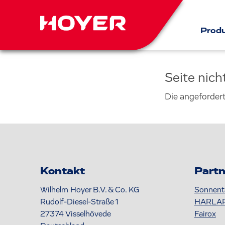
Prod
Seite nic
Die angeforder
Kontakt
Partn
Wilhelm Hoyer B.V. & Co. KG
Sonnent
Rudolf-Diesel-Straße 1
HARLA
27374
Visselhövede
Fairox