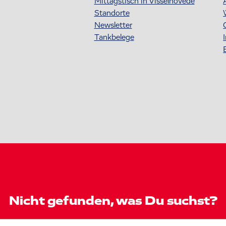
Mittagstisch in Visselhövede
Standorte
Newsletter
Tankbelege
Nicht gefunden, was Du suchst?