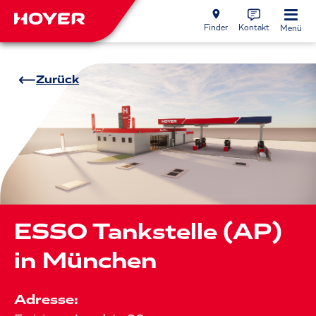
Finder
Kontakt
Menü
Zurück
ESSO Tankstelle (AP)
in München
Adresse: