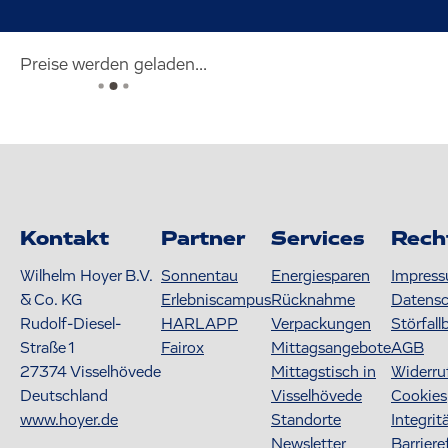
Preise werden geladen...
Kontakt
Partner
Services
Rech
Wilhelm Hoyer B.V.
Sonnentau
Energiesparen
Impres
& Co. KG
Erlebniscampus
Rücknahme
Datens
Rudolf-Diesel-
HARLAPP
Verpackungen
Störfall
Straße 1
Fairox
Mittagsangebote
AGB
27374
Visselhövede
Mittagstisch in
Widerru
Deutschland
Visselhövede
Cookies
www.hoyer.de
Standorte
Integrit
Newsletter
Barriere