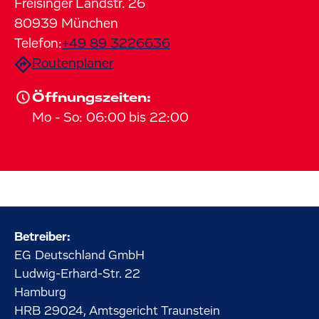
Freisinger Landstr.
26
80939
München
Telefon:
+49 89 3226636
Routenplaner
Öffnungszeiten:
Mo
-
So
:
06:00
bis
22:00
Betreiber:
EG Deutschland GmbH
Ludwig-Erhard-Str.
22
Hamburg
HRB 29024, Amtsgericht Traunstein