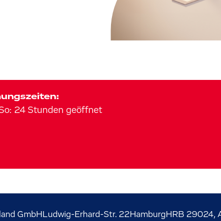
ungszeiten:
So
:
24 Stunden geöffnet
land GmbH
Ludwig-Erhard-Str.
22
Hamburg
HRB 29024, A