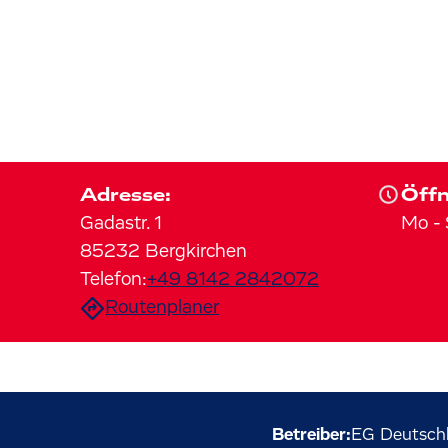
Adresse:
Öffn
Gadastr.
1
Mo
-
85232
Bergkirchen
Telefon:
+49 8142 2842072
Routenplaner
Betreiber:
EG Deutsch