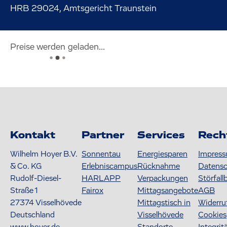
HRB 29024, Amtsgericht Traunstein
Preise werden geladen...
Kontakt
Partner
Services
Rech
Wilhelm Hoyer B.V.
Sonnentau
Energiesparen
Impres
& Co. KG
Erlebniscampus
Rücknahme
Datens
Rudolf-Diesel-
HARLAPP
Verpackungen
Störfall
Straße 1
Fairox
Mittagsangebote
AGB
27374
Visselhövede
Mittagstisch in
Widerru
Deutschland
Visselhövede
Cookies