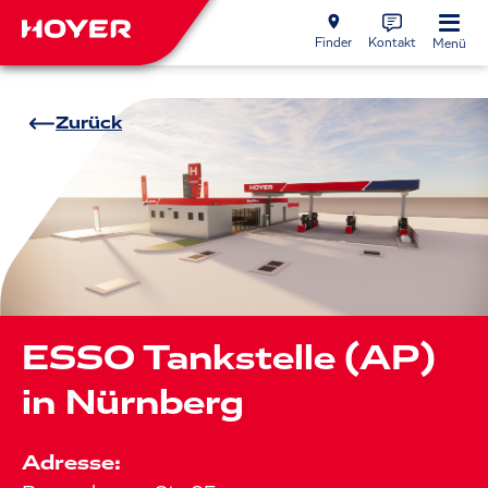
Finder
Kontakt
Menü
Zurück
ESSO Tankstelle (AP)
in Nürnberg
Adresse: