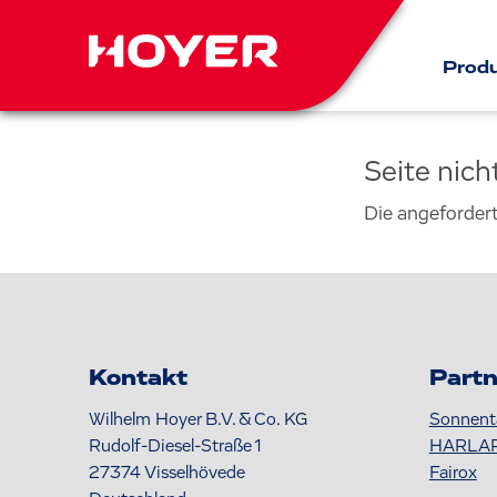
Prod
Seite nic
Die angeforder
Kontakt
Partn
Wilhelm Hoyer B.V. & Co. KG
Sonnent
Rudolf-Diesel-Straße 1
HARLA
27374
Visselhövede
Fairox