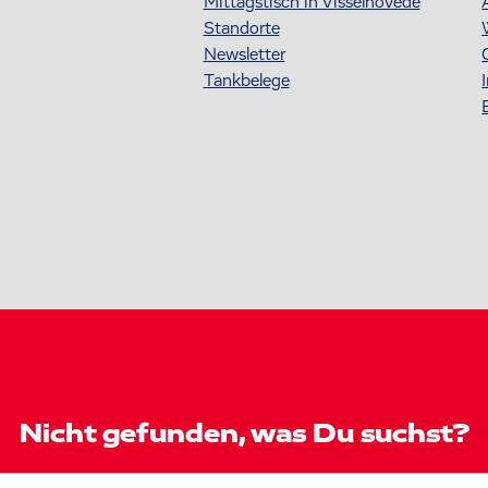
Mittagstisch in Visselhövede
Standorte
Newsletter
Tankbelege
Nicht gefunden, was Du suchst?