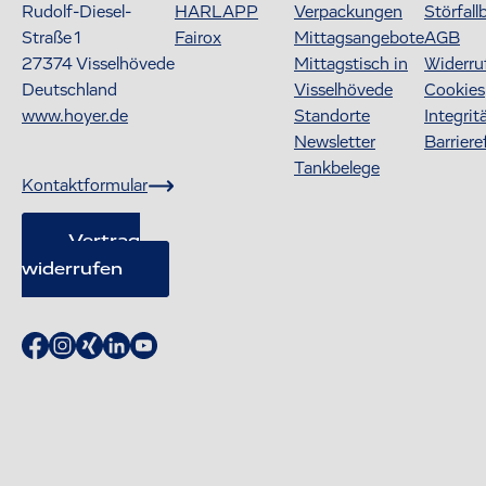
Rudolf-Diesel-
HARLAPP
Verpackungen
Störfall
Straße 1
Fairox
Mittagsangebote
AGB
27374
Visselhövede
Mittagstisch in
Widerru
Deutschland
Visselhövede
Cookies
www.hoyer.de
Standorte
Integrit
Newsletter
Barriere
Tankbelege
Kontaktformular
Vertrag
widerrufen