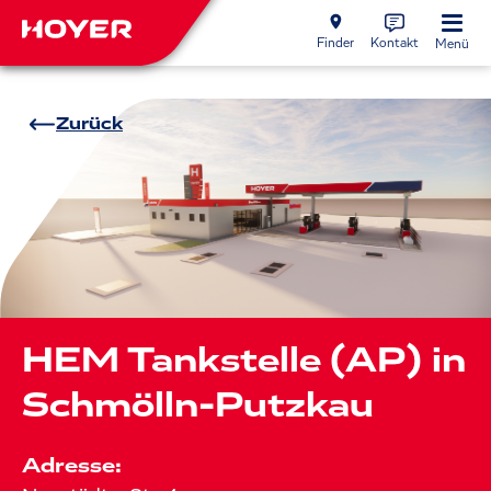
Finder
Kontakt
Menü
Zurück
HEM Tankstelle (AP) in
Schmölln-Putzkau
Adresse: