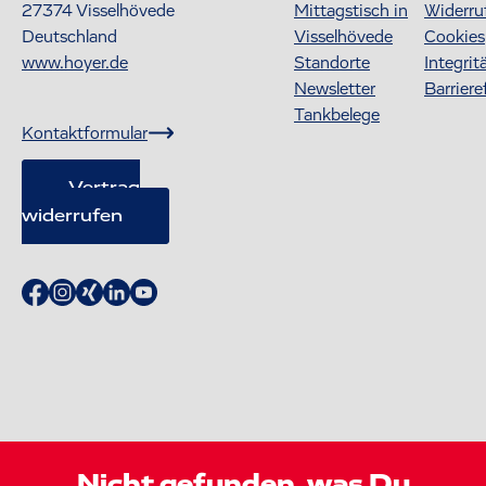
27374
Visselhövede
Mittagstisch in
Widerru
Deutschland
Visselhövede
Cookies
www.hoyer.de
Standorte
Integrit
Newsletter
Barriere
Tankbelege
Kontaktformular
Vertrag
widerrufen
Nicht gefunden, was Du