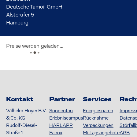
Deutsche Tamoil GmbH
Alsterufer
5
Hamburg
Preise werden geladen...
Kontakt
Partner
Services
Rech
Wilhelm Hoyer B.V.
Sonnentau
Energiesparen
Impres
& Co. KG
Erlebniscampus
Rücknahme
Datens
Rudolf-Diesel-
HARLAPP
Verpackungen
Störfall
Straße 1
Fairox
Mittagsangebote
AGB