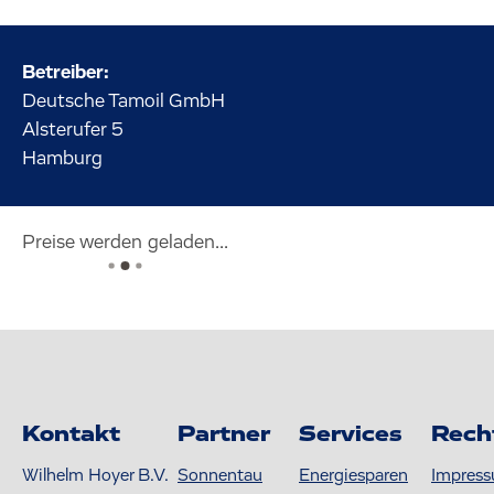
Betreiber:
Deutsche Tamoil GmbH
Alsterufer
5
Hamburg
Preise werden geladen...
Kontakt
Partner
Services
Rech
Wilhelm Hoyer B.V.
Sonnentau
Energiesparen
Impres