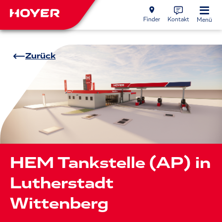
Finder
Kontakt
Menü
Zurück
HEM Tankstelle (AP) in
Lutherstadt
Wittenberg