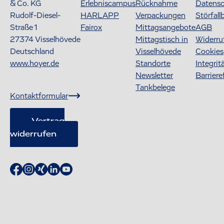
& Co. KG
Erlebniscampus
Rücknahme
Datens
Rudolf-Diesel-
HARLAPP
Verpackungen
Störfall
Straße 1
Fairox
Mittagsangebote
AGB
27374
Visselhövede
Mittagstisch in
Widerru
Deutschland
Visselhövede
Cookies
www.hoyer.de
Standorte
Integrit
Newsletter
Barriere
Tankbelege
Kontaktformular
Vertrag
widerrufen