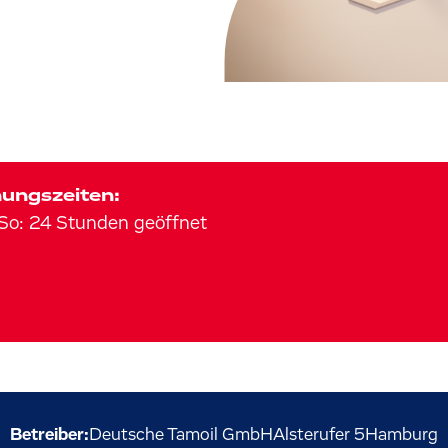
ungszeiten:
So
:
24 Stunden geöffnet
Betreiber:
Deutsche Tamoil GmbH
Alsterufer
5
Hamburg