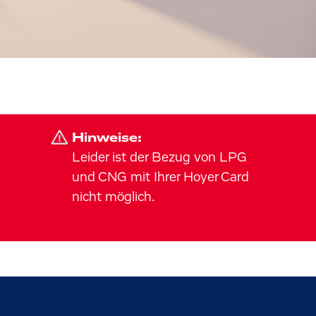
Hinweise:
Leider ist der Bezug von LPG
und CNG mit Ihrer Hoyer Card
nicht möglich.