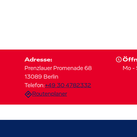
Adresse:
Öffn
Prenzlauer Promenade
68
Mo
-
13089
Berlin
Telefon:
+49 30 4782332
Routenplaner