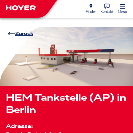
Finder
Kontakt
Menü
Zurück
HEM Tankstelle (AP) in
Berlin
Adresse: