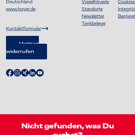
Deutschland
Visselhövede
Cookies
www.hoyer.de
Standorte
Integrit
Newsletter
Barriere
Tankbelege
Kontaktformular
Vertrag
widerrufen
Nicht gefunden, was Du