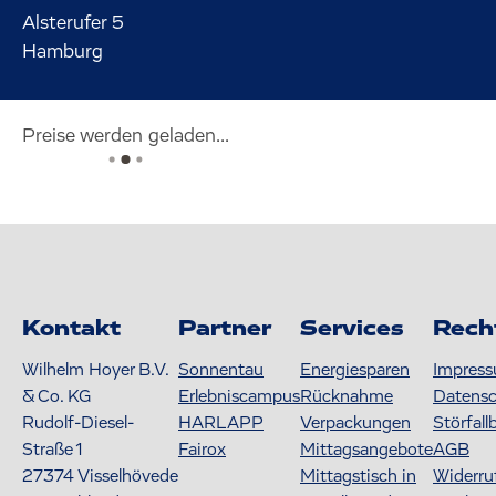
Alsterufer
5
Hamburg
Preise werden geladen...
Kontakt
Partner
Services
Rech
Wilhelm Hoyer B.V.
Sonnentau
Energiesparen
Impres
& Co. KG
Erlebniscampus
Rücknahme
Datens
Rudolf-Diesel-
HARLAPP
Verpackungen
Störfall
Straße 1
Fairox
Mittagsangebote
AGB
27374
Visselhövede
Mittagstisch in
Widerru