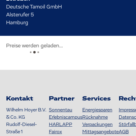
Deutsche Tamoil GmbH
Alsterufer
5
Hamburg
Preise werden geladen...
Kontakt
Partner
Services
Rech
Wilhelm Hoyer B.V.
Sonnentau
Energiesparen
Impres
& Co. KG
Erlebniscampus
Rücknahme
Datens
Rudolf-Diesel-
HARLAPP
Verpackungen
Störfall
Straße 1
Fairox
Mittagsangebote
AGB