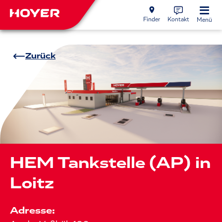
Finder
Kontakt
Menü
Zurück
HEM Tankstelle (AP) in
Loitz
Adresse: