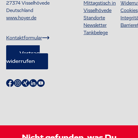
27374
Visselhövede
Mittagstisch in
Widerru
Deutschland
Visselhövede
Cookies
www.hoyer.de
Standorte
Integrit
Newsletter
Barriere
Tankbelege
Kontaktformular
Vertrag
widerrufen
Nicht gefunden, was Du