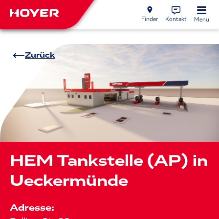
Finder
Kontakt
Menü
Zurück
HEM Tankstelle (AP) in
Ueckermünde
Adresse: