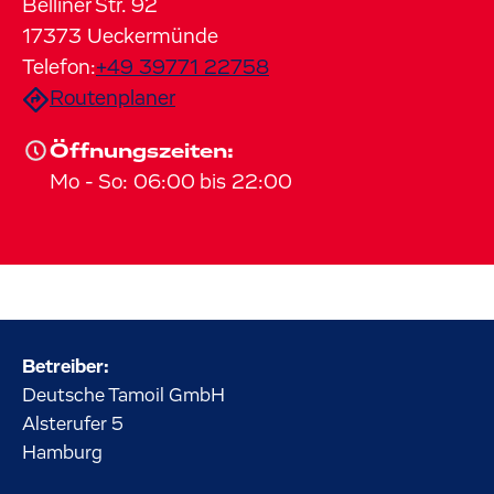
Belliner Str.
92
17373
Ueckermünde
Telefon:
+49 39771 22758
Routenplaner
Öffnungszeiten:
Mo
-
So
:
06:00
bis
22:00
Betreiber:
Deutsche Tamoil GmbH
Alsterufer
5
Hamburg