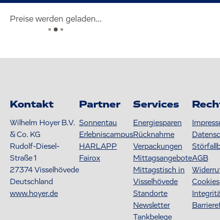
Preise werden geladen...
Kontakt
Partner
Services
Rech
Wilhelm Hoyer B.V.
Sonnentau
Energiesparen
Impres
& Co. KG
Erlebniscampus
Rücknahme
Datens
Rudolf-Diesel-
HARLAPP
Verpackungen
Störfall
Straße 1
Fairox
Mittagsangebote
AGB
27374
Visselhövede
Mittagstisch in
Widerru
Deutschland
Visselhövede
Cookies
www.hoyer.de
Standorte
Integrit
Newsletter
Barriere
Tankbelege