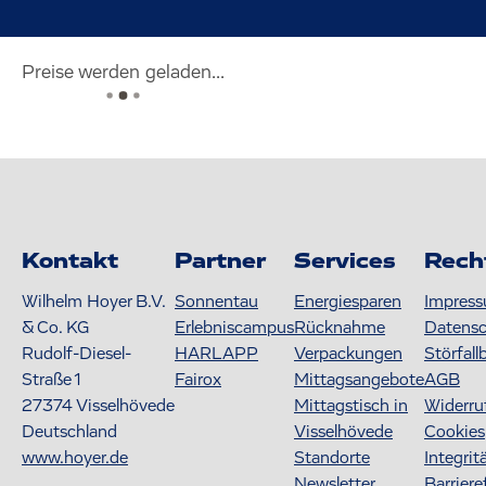
Preise werden geladen...
Kontakt
Partner
Services
Rech
Wilhelm Hoyer B.V.
Sonnentau
Energiesparen
Impres
& Co. KG
Erlebniscampus
Rücknahme
Datens
Rudolf-Diesel-
HARLAPP
Verpackungen
Störfall
Straße 1
Fairox
Mittagsangebote
AGB
27374
Visselhövede
Mittagstisch in
Widerru
Deutschland
Visselhövede
Cookies
www.hoyer.de
Standorte
Integrit
Newsletter
Barriere