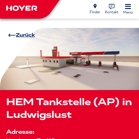
Finder
Kontakt
Menü
Zurück
HEM Tankstelle (AP) in
Ludwigslust
Adresse: