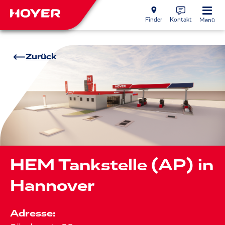
Finder
Kontakt
Menü
Zurück
HEM Tankstelle (AP) in
Hannover
Adresse: