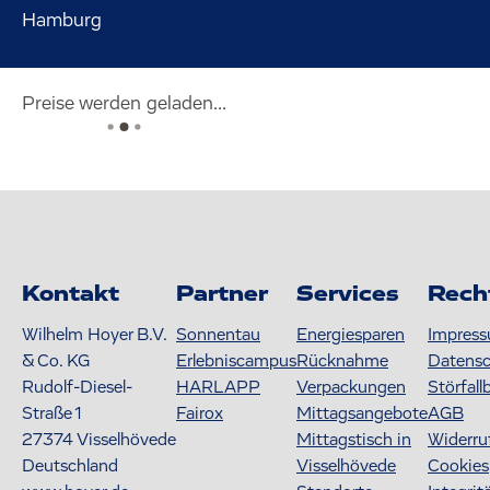
Hamburg
Preise werden geladen...
Kontakt
Partner
Services
Rech
Wilhelm Hoyer B.V.
Sonnentau
Energiesparen
Impres
& Co. KG
Erlebniscampus
Rücknahme
Datens
Rudolf-Diesel-
HARLAPP
Verpackungen
Störfall
Straße 1
Fairox
Mittagsangebote
AGB
27374
Visselhövede
Mittagstisch in
Widerru
Deutschland
Visselhövede
Cookies