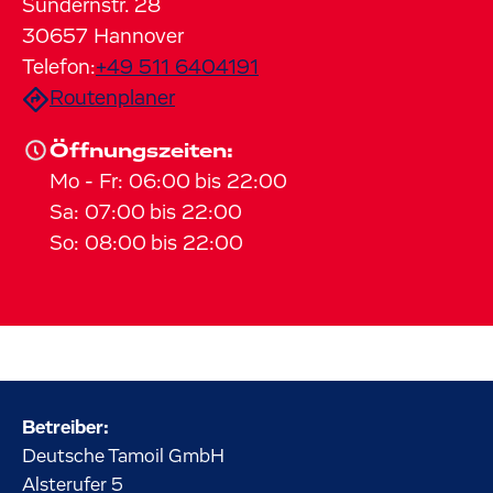
Sündernstr.
28
30657
Hannover
Telefon:
+49 511 6404191
Routenplaner
Öffnungszeiten:
Mo
-
Fr
:
06:00
bis
22:00
Sa
:
07:00
bis
22:00
So
:
08:00
bis
22:00
Betreiber:
Deutsche Tamoil GmbH
Alsterufer
5