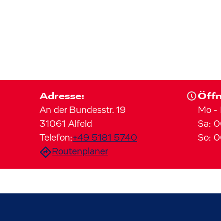
Adresse:
Öffn
An der Bundesstr.
19
Mo
-
31061
Alfeld
Sa
:
0
Telefon:
+49 5181 5740
So
:
0
Routenplaner