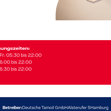
ungszeiten:
Fr
:
05:30
bis
22:00
6:00
bis
22:00
6:30
bis
22:00
Betreiber:
Deutsche Tamoil GmbH
Alsterufer
5
Hamburg