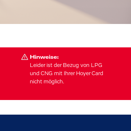
Hinweise:
Leider ist der Bezug von LPG
und CNG mit Ihrer Hoyer Card
nicht möglich.