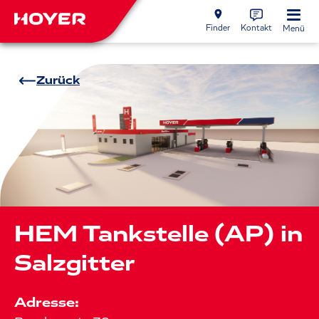
Finder
Kontakt
Menü
Zurück
HEM Tankstelle (AP) in
Salzgitter
Adresse: