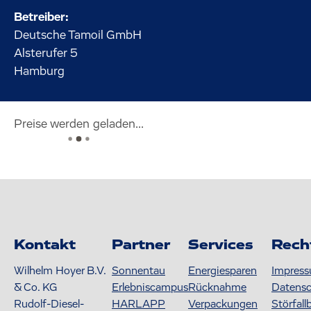
Betreiber:
Deutsche Tamoil GmbH
Alsterufer
5
Hamburg
Preise werden geladen...
Kontakt
Partner
Services
Rech
Wilhelm Hoyer B.V.
Sonnentau
Energiesparen
Impres
& Co. KG
Erlebniscampus
Rücknahme
Datens
Rudolf-Diesel-
HARLAPP
Verpackungen
Störfall