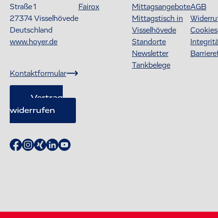
Straße 1
Fairox
Mittagsangebote
AGB
27374
Visselhövede
Mittagstisch in
Widerru
Deutschland
Visselhövede
Cookies
www.hoyer.de
Standorte
Integrit
Newsletter
Barriere
Tankbelege
Kontaktformular
Vertrag
widerrufen