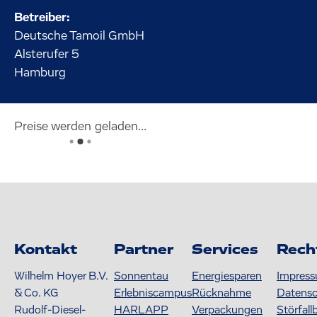
Betreiber:
Deutsche Tamoil GmbH
Alsterufer
5
Hamburg
Preise werden geladen...
Kontakt
Partner
Services
Rech
Wilhelm Hoyer B.V.
Sonnentau
Energiesparen
Impres
& Co. KG
Erlebniscampus
Rücknahme
Datens
Rudolf-Diesel-
HARLAPP
Verpackungen
Störfall