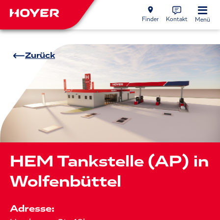
Finder
Kontakt
Menü
Zurück
HEM Tankstelle (AP) in
Wolfenbüttel
Adresse: