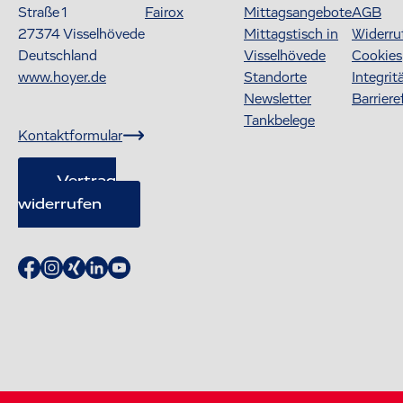
Straße 1
Fairox
Mittagsangebote
AGB
27374
Visselhövede
Mittagstisch in
Widerru
Deutschland
Visselhövede
Cookies
www.hoyer.de
Standorte
Integrit
Newsletter
Barriere
Tankbelege
Kontaktformular
Vertrag
widerrufen