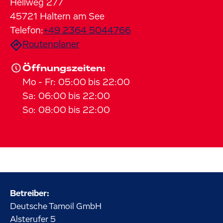
Hellweg
277
45721
Haltern am See
Telefon:
+49 2364 5044766
Routenplaner
Öffnungszeiten:
Mo
-
Fr
:
05:00
bis
22:00
Sa
:
06:00
bis
22:00
So
:
08:00
bis
22:00
Betreiber:
Deutsche Tamoil GmbH
Alsterufer
5