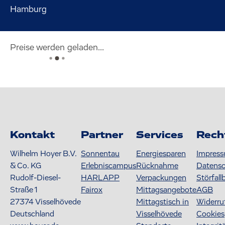
Hamburg
Preise werden geladen...
Kontakt
Partner
Services
Rech
Wilhelm Hoyer B.V.
Sonnentau
Energiesparen
Impres
& Co. KG
Erlebniscampus
Rücknahme
Datens
Rudolf-Diesel-
HARLAPP
Verpackungen
Störfall
Straße 1
Fairox
Mittagsangebote
AGB
27374
Visselhövede
Mittagstisch in
Widerru
Deutschland
Visselhövede
Cookies