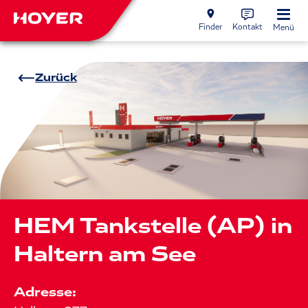
Finder
Kontakt
Menü
Zurück
HEM Tankstelle (AP) in
Haltern am See
Adresse: