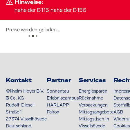
Hinweise:
nahe der B115 nahe der B156
Preise werden geladen...
Kontakt
Partner
Services
Rech
Wilhelm Hoyer B.V.
Sonnentau
Energiesparen
Impres
& Co. KG
Erlebniscampus
Rücknahme
Datens
Rudolf-Diesel-
HARLAPP
Verpackungen
Störfall
Straße 1
Fairox
Mittagsangebote
AGB
27374
Visselhövede
Mittagstisch in
Widerru
Deutschland
Visselhövede
Cookies