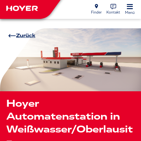
Finder
Kontakt
Menü
Zurück
Hoyer
Automatenstation in
Weißwasser/Oberlausit