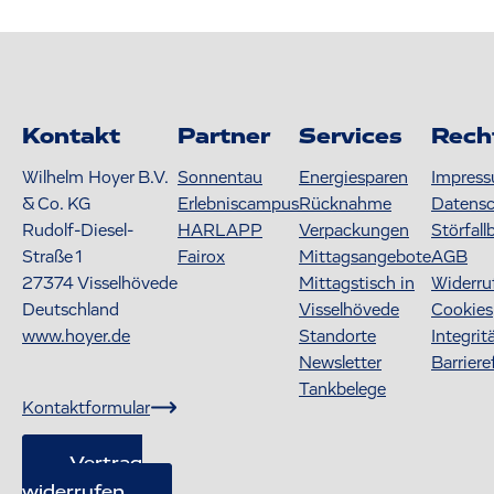
Kontakt
Partner
Services
Rech
Wilhelm Hoyer B.V.
Sonnentau
Energiesparen
Impres
& Co. KG
Erlebniscampus
Rücknahme
Datens
Rudolf-Diesel-
HARLAPP
Verpackungen
Störfall
Straße 1
Fairox
Mittagsangebote
AGB
27374
Visselhövede
Mittagstisch in
Widerru
Deutschland
Visselhövede
Cookies
www.hoyer.de
Standorte
Integrit
Newsletter
Barriere
Tankbelege
Kontaktformular
Vertrag
widerrufen