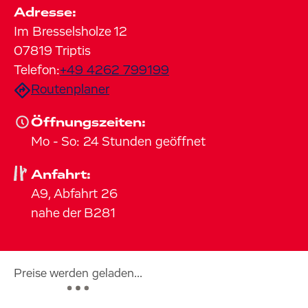
Adresse:
Im Bresselsholze
12
07819
Triptis
Telefon:
+49 4262 799199
Routenplaner
Öffnungszeiten:
Mo
-
So
:
24 Stunden geöffnet
Anfahrt:
A9, Abfahrt 26
nahe der B281
Preise werden geladen...