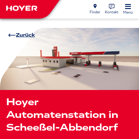
Finder
Kontakt
Menü
Zurück
Hoyer
Automatenstation in
Scheeßel-Abbendorf