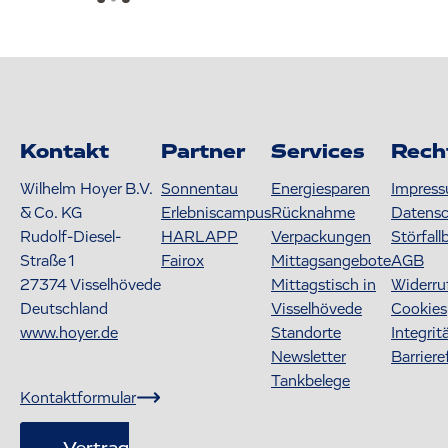
Kontakt
Partner
Services
Rech
Wilhelm Hoyer B.V.
Sonnentau
Energiesparen
Impres
& Co. KG
Erlebniscampus
Rücknahme
Datens
Rudolf-Diesel-
HARLAPP
Verpackungen
Störfall
Straße 1
Fairox
Mittagsangebote
AGB
27374
Visselhövede
Mittagstisch in
Widerru
Deutschland
Visselhövede
Cookies
www.hoyer.de
Standorte
Integrit
Newsletter
Barriere
Tankbelege
Kontaktformular