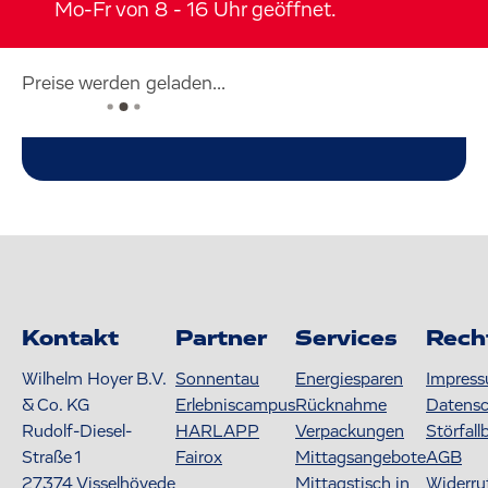
Mo-Fr von 8 - 16 Uhr geöffnet.
Preise werden geladen...
Kontakt
Partner
Services
Rech
Wilhelm Hoyer B.V.
Sonnentau
Energiesparen
Impres
& Co. KG
Erlebniscampus
Rücknahme
Datens
Rudolf-Diesel-
HARLAPP
Verpackungen
Störfall
Straße 1
Fairox
Mittagsangebote
AGB
27374
Visselhövede
Mittagstisch in
Widerru