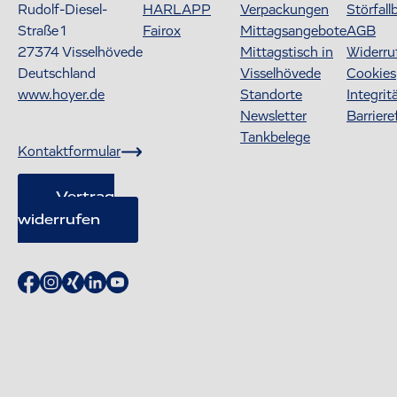
Rudolf-Diesel-
HARLAPP
Verpackungen
Störfall
Straße 1
Fairox
Mittagsangebote
AGB
27374
Visselhövede
Mittagstisch in
Widerru
Deutschland
Visselhövede
Cookies
www.hoyer.de
Standorte
Integrit
Newsletter
Barriere
Tankbelege
Kontaktformular
Vertrag
widerrufen