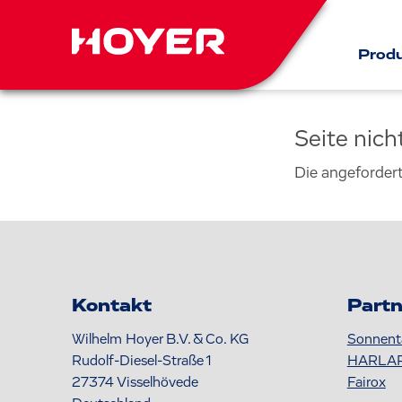
Prod
Seite nic
Die angeforder
Kontakt
Partn
Wilhelm Hoyer B.V. & Co. KG
Sonnent
Rudolf-Diesel-Straße 1
HARLA
27374
Visselhövede
Fairox