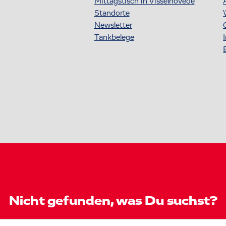
Mittagstisch in Visselhövede
Standorte
Newsletter
Tankbelege
Nicht gefunden, was Du suchst?